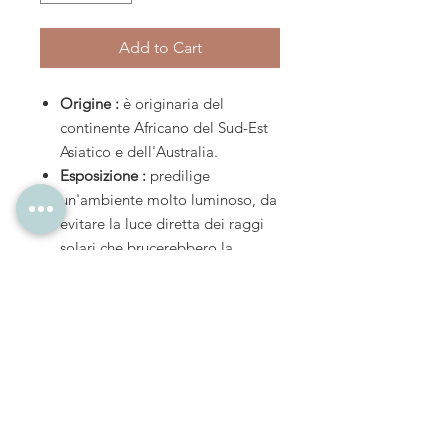
Add to Cart
Origine :
è originaria del
continente Africano del Sud-Est
Asiatico e dell'Australia.
Esposizione :
predilige
un'ambiente molto luminoso, da
evitare la luce diretta dei raggi
solari che brucerebbero la
pianta, sono da evitare anche le
correnti d'aria.
Temperatura :
essendo una
pianta abituata ai climi caldi è
importante non lasciarla mai in
zone dove la temperatura scenda
sotto i 10° C.
Irrigazione :
annaffiature