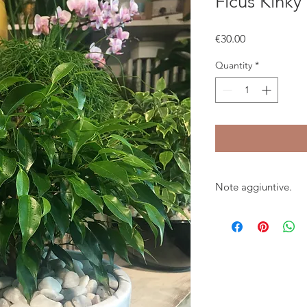
Ficus Kinky
Price
€30.00
Quantity
*
Note aggiuntive.
Il prezzo è comprensi