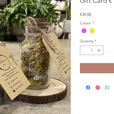
Gift Card €
Price
€30.00
Colore
*
Quantity
*