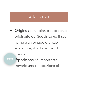
Add to Cart
Origine :
sono piante succulente
originarie del Sudafrica ed il suo
nome è un omaggio al suo
scopritore, il botanico A. H.
Haworth.
Esposizione :
è importante
trovarle una collocazione di
semi-ombreggiatura, la luce
diretta infatti potrebbe scottare
e disidratare la pianta in poco
tempo.
Temperatura :
il suo habitat
ideale si aggira dai 15-22° C,
non amano troppo il freddo e