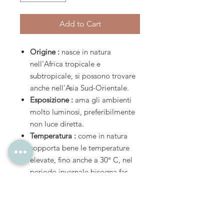
Add to Cart
Origine :
nasce in natura
nell'Africa tropicale e
subtropicale, si possono trovare
anche nell'Asia Sud-Orientale.
Esposizione :
ama gli ambienti
molto luminosi, preferibilmente
non luce diretta.
Temperatura :
come in natura
sopporta bene le temperature
elevate, fino anche a 30° C, nel
periodo invernale bisogna far
attenzione invece a non esporla
ad ambienti troppo rigidi.
Irrigazione :
da trattare come
una pianta grassa, quindi poche